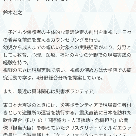
鈴木宏之
子どもや保護者の主体的な意思決定の創出を重視し、日々
の着実な前進を支えるカウンセリングを行う。
幼児から成人までの幅広い対象への実践経験があり、分野と
しても教育、心理、医療、福祉の４つの分野での現場実践の
経験を持つ。
視野の広さは現場実践で培い、視点の深め方は大学院での研
究活動で学ぶ。4分野総合分析を提案している。
また、最近の興味関心は災害ボランティア。
東日本大震災のときには、災害ボランティアで現場責任者付
きとして避難所の運営を執行する。震災直後に日本を訪れた
欧州連合（EU）の「国際協力・人道援助・危機担当」の閣
僚（担当大臣）を務めていたクリスタリナ・ゲオルギエヴァ
委員に、当時実践した「クロスファンクショナル・システ