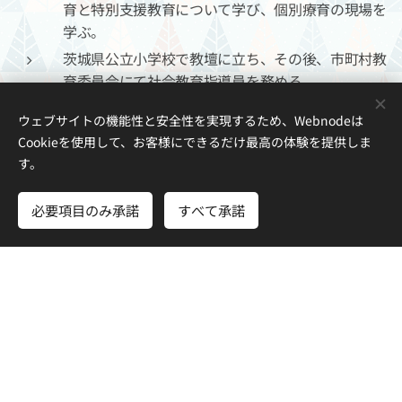
育と特別支援教育について学び、個別療育の現場を
学ぶ。
茨城県公立小学校で教壇に立ち、その後、市町村教
育委員会にて社会教育指導員を務める。
国立大学保健管理センターにて精神疾患をもつ学生
ウェブサイトの機能性と安全性を実現するため、Webnodeは
の支援活動を医師の指導のもと展開する。この間
Cookieを使用して、お客様にできるだけ最高の体験を提供しま
に、当時は他分野となる産業カウンセラーとキャリ
す。
アコンサルタントについて新たに学び、資格を取得
しながら医療分野での実践カウンセリングの経験を
必要項目のみ承諾
すべて承諾
積む。
社会福祉施設にて成人の発達障害者の就労継続支援
事業と生活介護事業の支援に従事する。特別支援教
育学、臨床発達心理学、精神心理学、精神医学、福
祉支援の考え方を複合させた実践に取り組み、総合
的な子育て支援の土台を完成させる。
2024年 つくば市洞峰学園 コミュニティースクー
ル推進協議会委員